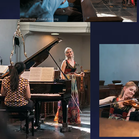
photocredits: Froukje Wilming