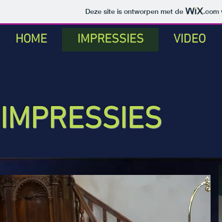
Deze site is ontworpen met de
.com
HOME
IMPRESSIES
VIDEO
IMPRESSIES